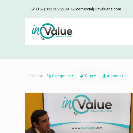
(+57) 323 209 2209
comercial@invaluehs.com
Filter by
Categories
Tags
Authors