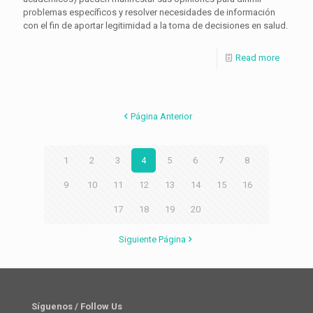
problemas específicos y resolver necesidades de información
con el fin de aportar legitimidad a la toma de decisiones en salud.
Read more
Página Anterior
1
2
3
4
5
6
7
8
9
10
11
12
13
14
15
16
17
18
19
20
Siguiente Página
Síguenos / Follow Us