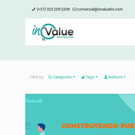
(+57) 323 209 2209
comercial@invaluehs.com
Filter by
Categories
Tags
Authors