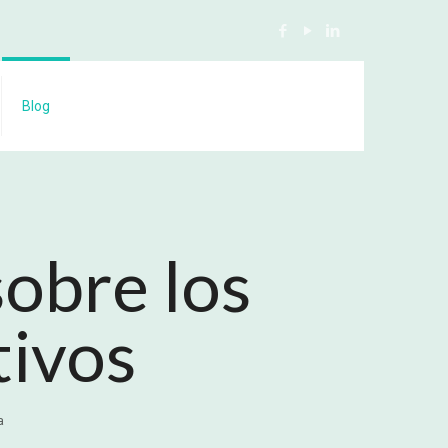
Blog
obre los
tivos
a