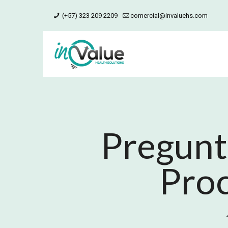
(+57) 323 209 2209
comercial@invaluehs.com
Pregunt
Proc