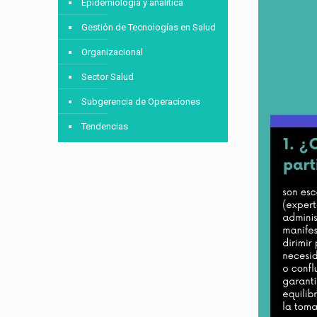
Epidemiología y analítica
Gestión de Tecnologías en Salud
Organizacional
Sector Salud
Subgerencia de Operaciones
Tendencias