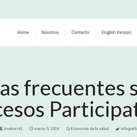
Home
Nosotros
Contacto
English Version
as frecuentes s
esos Participa
Invalue HS
marzo 5, 2024
Economía de la salud
Infografí